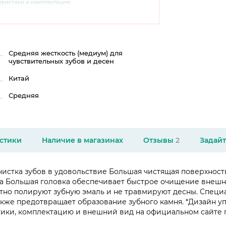
теристики и комплектацию
варительного уведомления.
чняйте характеристики,
сайте производителя, а также у
Средняя жесткость (медиум) для
чувствительных зубов и десен
Китай
Средняя
стики
Наличие в магазинах
Отзывы
2
Задайт
му чистка зубов в удовольствие Большая чистящая поверхно
а Большая головка обеспечивает быстрое очищение внешни
но полируют зубную эмаль и не травмируют десны. Специа
акже предотвращает образование зубного камня. *Дизайн у
ики, комплектацию и внешний вид на официальном сайте пр