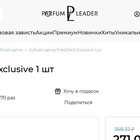
зовая зависть
Акции
Премиум
Новинки
Хиты
Уникаль
убная щетка
Зубная щетка PresiDent Exclusive 1 шт
clusive 1 шт
Хочу в подарок
270 раз
Поделиться
368.32 ₽
271.