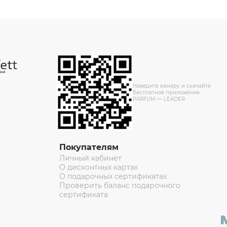
Наведите камеру и скачайте
бесплатное приложение
PARFUM — LEADER
Покупателям
Личный кабинет
О дисконтных картах
О подарочных сертификатах
Проверить баланс подарочного
сертификата