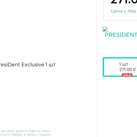
Цена с Max
1 шт
271.00 ₽
SALE
 на сайте
parfum-lider
.ru, могут
тного товара, в связи с правом