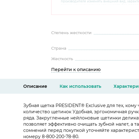
производителя изменять внешний вид, харак
товара, не ухудшающие его качеств, без пред
В случае любых сомнений перед покупкой уто
комплектацию и внешний вид на официальном 
консультантов по номеру 8 800 200 78 80.
Степень жесткости
Страна
Жесткость
Перейти к описанию
Описание
Как использовать
Характери
Зубная щетка PRESIDENT® Exclusive для тех, ко
количество щетинок Удобная, эргономичная ручк
ряда. Закругленные нейлоновые щетинки деликат
позволяет эффективно очищать зубной налет, а т
сомнений перед покупкой уточняйте характерист
номеру 8-800-200-78-80.