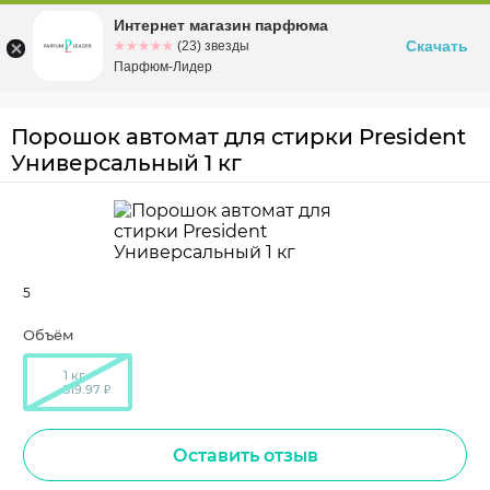
Интернет магазин парфюма
Омск
ул. Заозерная, 11, к. 1
Скачать
☆☆☆☆☆
★★★★★
(23) звезды
Парфюм-Лидер
Порошок автомат для стирки President
Универсальный 1 кг
5
Объём
1 кг
319.97 ₽
Оставить отзыв