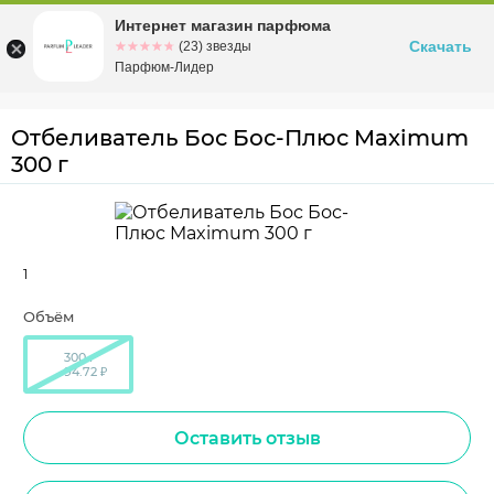
Интернет магазин парфюма
Омск
ул. Заозерная, 11, к. 1
Скачать
☆☆☆☆☆
★★★★★
(23) звезды
Парфюм-Лидер
Отбеливатель Бос Бос-Плюс Maximum
300 г
1
Объём
300 г
94.72 ₽
Оставить отзыв