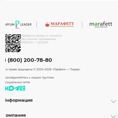
Наведите камеру и скачайте
бесплатное приложение
PARFUM — LEADER
8 (800) 200-78-80
Все права защищены
© 2004–2026 «Парфюм — Лидер»
Присоединяйтесь к нашим группам
в социальных сетях
Информация
Каталог
Подарочные сертификаты
Компания
Бренды