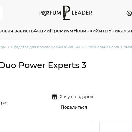
зовая зависть
Акции
Премиум
Новинки
Хиты
Уникаль
уды
Средства для посудомоечных машин
Специальная соль Сомат 
Duo Power Experts 3
Хочу в подарок
 раз
Поделиться