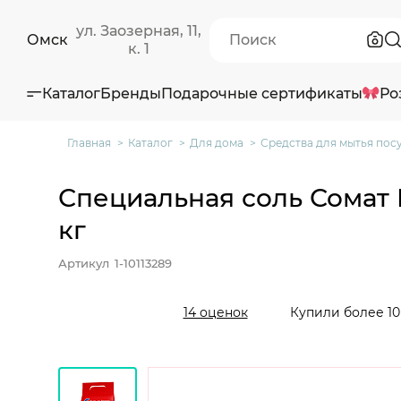
ул. Заозерная, 11,
Омск
к. 1
Каталог
Бренды
Подарочные сертификаты
Ро
Главная
Каталог
Для дома
Средства для мытья пос
Специальная соль Сомат 
кг
Артикул
1-10113289
Купили более 10
14 оценок