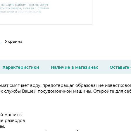
 на сайте
parfum-lider
.ru, могут
тного товара, в связи с правом
теристики и комплектацию
варительного уведомления.
чняйте характеристики,
сайте производителя, а также у
Украина
Характеристики
Наличие в магазинах
Оставьте
ат смягчает воду, предотвращая образование известкового
ок службы Вашей посудомоечной машины. Откройте для себ
ой машины
ие разводов
ны.