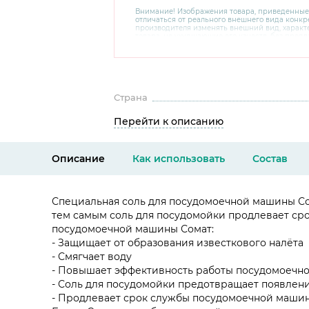
Внимание! Изображения товара, приведенные
отличаться от реального внешнего вида конкре
производителя изменять внешний вид, харак
товара, не ухудшающие его качеств, без пред
В случае любых сомнений перед покупкой уто
комплектацию и внешний вид на официальном 
консультантов по номеру 8 800 200 78 80.
Страна
Перейти к описанию
Описание
Как использовать
Состав
Специальная соль для посудомоечной машины Сом
тем самым соль для посудомойки продлевает ср
посудомоечной машины Сомат:
- Защищает от образования известкового налёта
- Смягчает воду
- Повышает эффективность работы посудомоечн
- Соль для посудомойки предотвращает появлен
- Продлевает срок службы посудомоечной маши