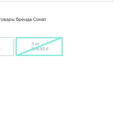
товары бренда Сомат
3 кг
₽
578.93 ₽