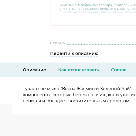
Внимание! Изображения товара, приведенные
отличаться от реального внешнего вида конкре
производителя изменять внешний вид, харак
товара, не ухудшающие его качеств, без пред
В случае любых сомнений перед покупкой уто
комплектацию и внешний вид на официальном 
консультантов по номеру 8 800 200 78 80.
Страна
Перейти к описанию
Описание
Как использовать
Состав
Туалетное мыло "Весна Жасмин и Зеленый Чай" - 
компоненты, которые бережно очищают и ухажив
пенится и обладает восхитительным ароматом.