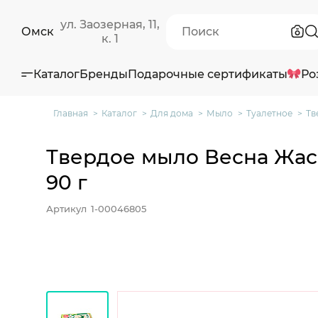
ул. Заозерная, 11,
Омск
к. 1
Каталог
Бренды
Подарочные сертификаты
Ро
Главная
Каталог
Для дома
Мыло
Туалетное
Тв
Твердое мыло Весна Жас
90 г
Артикул
1-00046805