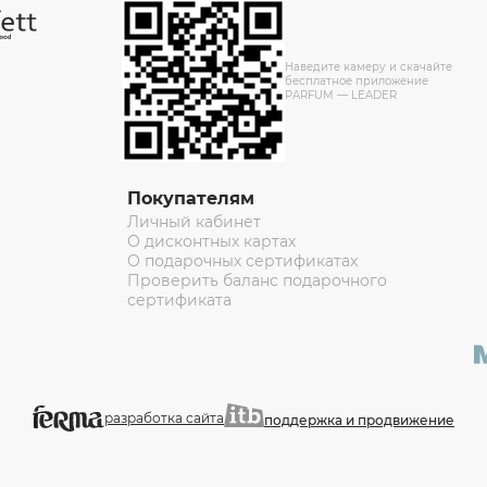
Наведите камеру и скачайте
бесплатное приложение
PARFUM — LEADER
Покупателям
Личный кабинет
О дисконтных картах
О подарочных сертификатах
Проверить баланс подарочного
сертификата
разработка сайта
поддержка и продвижение