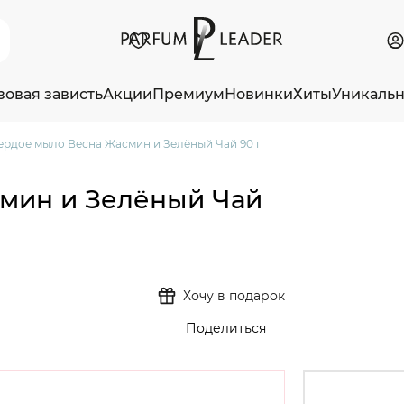
зовая зависть
Акции
Премиум
Новинки
Хиты
Уникаль
ердое мыло Весна Жасмин и Зелёный Чай 90 г
мин и Зелёный Чай
Хочу в подарок
Поделиться