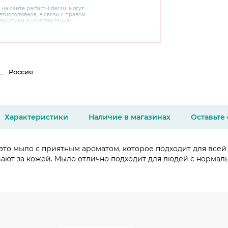
 на сайте
parfum-lider
.ru, могут
тного товара, в связи с правом
теристики и комплектацию
варительного уведомления.
чняйте характеристики,
сайте производителя, а также у
Россия
Характеристики
Наличие в магазинах
Оставьте
это мыло с приятным ароматом, которое подходит для всей 
ают за кожей. Мыло отлично подходит для людей с нормаль