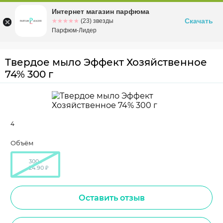
Интернет магазин парфюма
Омск
ул. Заозерная, 11, к. 1
Скачать
☆☆☆☆☆
★★★★★
(23) звезды
Парфюм-Лидер
Твердое мыло Эффект Хозяйственное
74% 300 г
4
Объём
300 г
24.90 ₽
Оставить отзыв