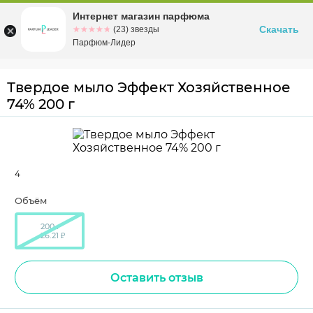
Интернет магазин парфюма
Омск
ул. Заозерная, 11, к. 1
Скачать
☆☆☆☆☆
★★★★★
(23) звезды
Парфюм-Лидер
Твердое мыло Эффект Хозяйственное
74% 200 г
4
Объём
200 г
26.21 ₽
Оставить отзыв