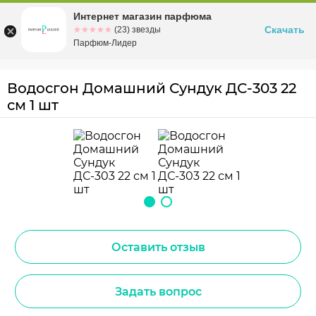
Интернет магазин парфюма
Омск
ул. Заозерная, 11, к. 1
Скачать
☆☆☆☆☆
★★★★★
(23) звезды
Парфюм-Лидер
Водосгон Домашний Сундук ДС-303 22
см 1 шт
Оставить отзыв
Задать вопрос