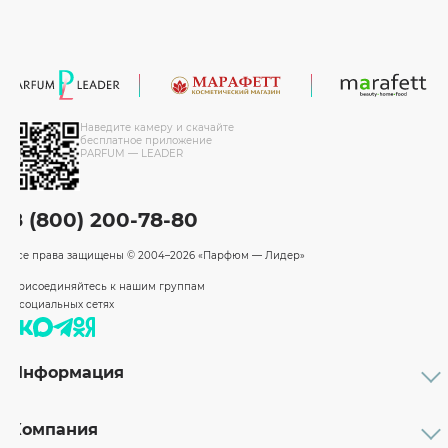
Наведите камеру и скачайте
бесплатное приложение
PARFUM — LEADER
8 (800) 200-78-80
Все права защищены
© 2004–2026 «Парфюм — Лидер»
Присоединяйтесь к нашим группам
в социальных сетях
Информация
Каталог
Подарочные сертификаты
Компания
Бренды