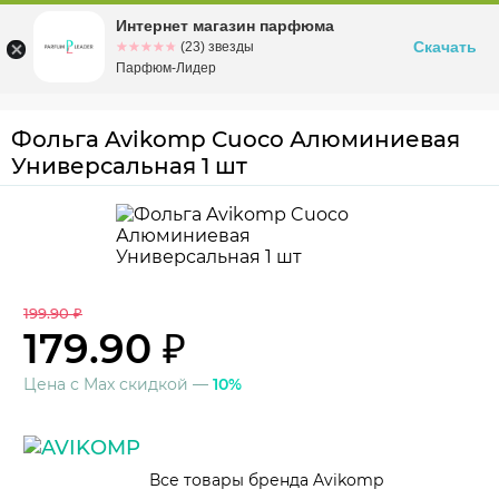
Интернет магазин парфюма
Омск
ул. Заозерная, 11, к. 1
Скачать
☆☆☆☆☆
★★★★★
(23) звезды
Парфюм-Лидер
Фольга Avikomp Cuoco Алюминиевая
Универсальная 1 шт
199.90 ₽
179.90 ₽
Цена с Max скидкой —
10%
Все товары бренда Avikomp