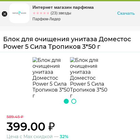
Интернет магазин парфюма
Омск
ул. Заозерная, 11, к. 1
Скачать
☆☆☆☆☆
★★★★★
(23) звезды
Парфюм-Лидер
Блок для очищения унитаза Доместос
Power 5 Сила Тропиков 3*50 г
589.45 ₽
399.00 ₽
Цена с Max скидкой —
32%