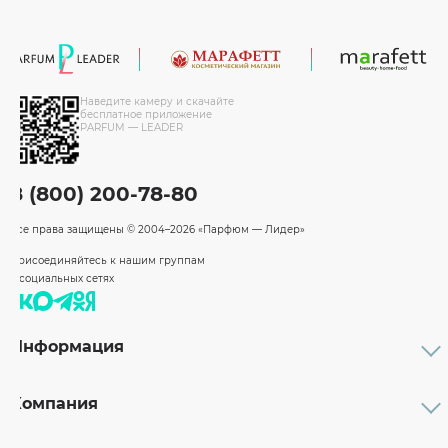
Наведите камеру и скачайте
бесплатное приложение
PARFUM — LEADER
8 (800) 200-78-80
Все права защищены
© 2004–2026 «Парфюм — Лидер»
Присоединяйтесь к нашим группам
в социальных сетях
Информация
Каталог
Подарочные сертификаты
Компания
Бренды
Возврат и обмен товара
О компании
Оплата и доставка
Партнерам