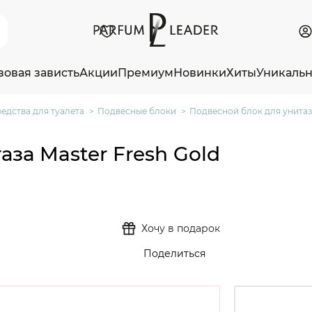
зовая зависть
Акции
Премиум
Новинки
Хиты
Уникаль
едства для туалета
Подвесные блоки
Подвесной блок для унитаза 
за Master Fresh Gold
Хочу в подарок
Поделиться