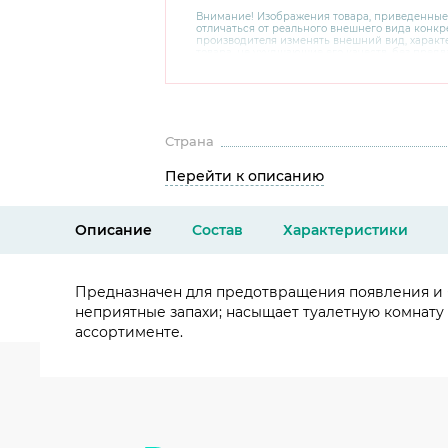
Внимание! Изображения товара, приведенные
отличаться от реального внешнего вида конкре
производителя изменять внешний вид, харак
товара, не ухудшающие его качеств, без пред
В случае любых сомнений перед покупкой уто
комплектацию и внешний вид на официальном 
консультантов по номеру 8 800 200 78 80.
Страна
Перейти к описанию
Описание
Состав
Характеристики
Предназначен для предотвращения появления и б
неприятные запахи; насыщает туалетную комнату п
ассортименте.