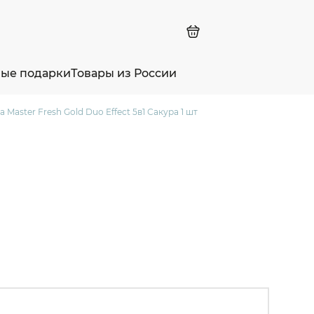
ные подарки
Товары из России
Master Fresh Gold Duo Effect 5в1 Сакура 1 шт