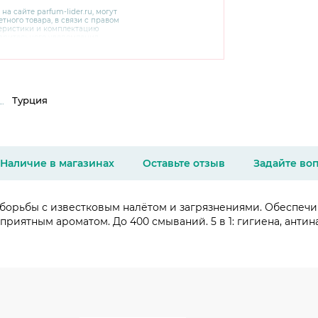
 на сайте
parfum-lider
.ru, могут
тного товара, в связи с правом
теристики и комплектацию
варительного уведомления.
чняйте характеристики,
сайте производителя, а также у
Турция
Наличие в магазинах
Оставьте отзыв
Задайте во
орьбы с известковым налётом и загрязнениями. Обеспечив
риятным ароматом. До 400 смываний. 5 в 1: гигиена, антинал