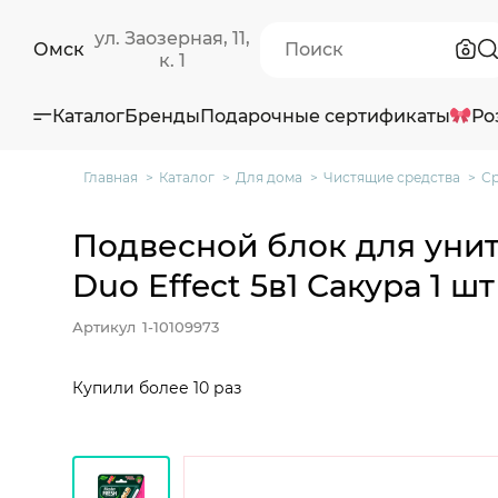
ул. Заозерная, 11,
Омск
к. 1
Каталог
Бренды
Подарочные сертификаты
Ро
Главная
Каталог
Для дома
Чистящие средства
Ср
Подвесной блок для унита
Duo Effect 5в1 Сакура 1 шт
Артикул
1-10109973
Купили более 10 раз