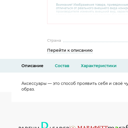
Внимание! Изображения товара, приведенные
отличаться от реального внешнего вида конкре
производителя изменять внешний вид, харак
товара, не ухудшающие его качеств, без пред
В случае любых сомнений перед покупкой уто
комплектацию и внешний вид на официальном 
консультантов по номеру 8 800 200 78 80.
Страна
Перейти к описанию
Описание
Состав
Характеристики
Аксессуары — это способ проявить себя и своё ч
образ.