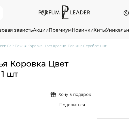
зовая зависть
Акции
Премиум
Новинки
Хиты
Уникаль
een Fair Божья Коровка Цвет Красно-Белый в Серебре 1 шт
ья Коровка Цвет
1 шт
Хочу в подарок
Поделиться