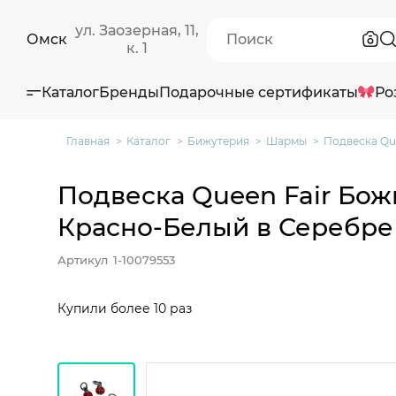
ул. Заозерная, 11,
Омск
к. 1
Каталог
Бренды
Подарочные сертификаты
Ро
Главная
Каталог
Бижутерия
Шармы
Подвеска Qu
Подвеска Queen Fair Бож
Красно-Белый в Серебре 
Артикул
1-10079553
Купили более 10 раз