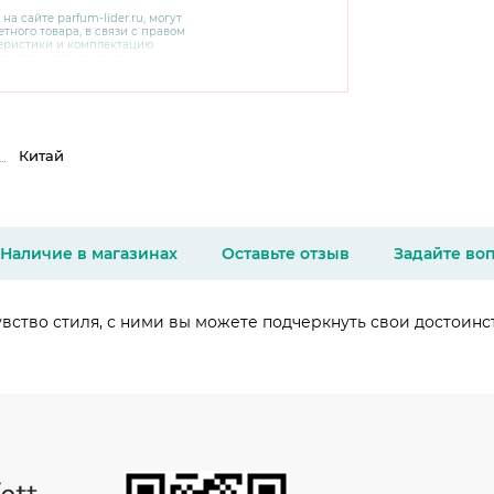
 на сайте
parfum-lider
.ru, могут
тного товара, в связи с правом
теристики и комплектацию
варительного уведомления.
чняйте характеристики,
сайте производителя, а также у
Китай
Наличие в магазинах
Оставьте отзыв
Задайте во
увство стиля, с ними вы можете подчеркнуть свои достоин