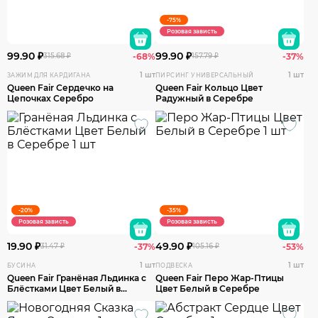
-75%
Розовая зависть
99.90 ₽
99.90 ₽
315.68 ₽
-68%
157.79 ₽
-37%
1 шт
1 шт
ЗАЖИМ ДЛЯ КАРДИГАНА
ПИРСИНГ УНИВЕРСАЛЬНЫЙ
Queen Fair Сердечко на
Queen Fair Кольцо Цвет
Цепочках Серебро
Радужный в Серебре
-20%
-35%
Розовая зависть
Розовая зависть
19.90 ₽
49.90 ₽
31.47 ₽
-37%
105.16 ₽
-53%
1 шт
1 шт
БУСИНА
ПОДВЕСКА
Queen Fair Гранёная Льдинка с
Queen Fair Перо Жар-Птицы
Блёстками Цвет Белый в
Цвет Белый в Серебре
Серебре