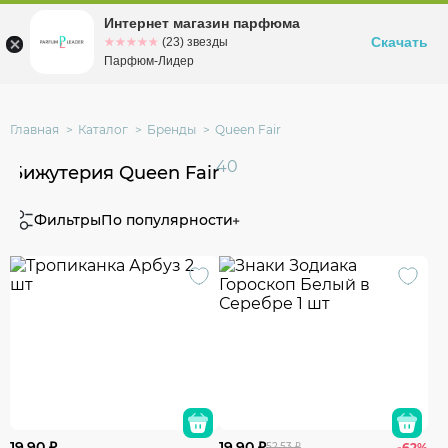
Интернет магазин парфюма
Омск
ул. Заозерная, 11, к. 1
Скачать
☆☆☆☆☆
★★★★★
(23) звезды
Парфюм-Лидер
Главная
Каталог
Бренды
Queen Fair
40
Бижутерия Queen Fair
Фильтры
По популярности
19.90 ₽
19.90 ₽
52.53 ₽
-62%