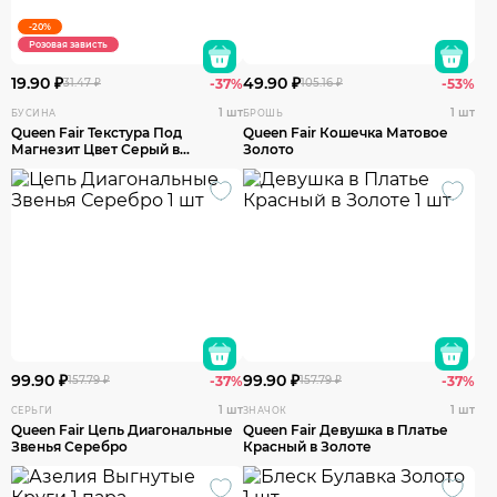
-20%
Розовая зависть
19.90 ₽
49.90 ₽
31.47 ₽
-37%
105.16 ₽
-53%
1 шт
1 шт
БУСИНА
БРОШЬ
Queen Fair Текстура Под
Queen Fair Кошечка Матовое
Магнезит Цвет Серый в
Золото
Серебре
99.90 ₽
99.90 ₽
157.79 ₽
-37%
157.79 ₽
-37%
1 шт
1 шт
СЕРЬГИ
ЗНАЧОК
Queen Fair Цепь Диагональные
Queen Fair Девушка в Платье
Звенья Серебро
Красный в Золоте