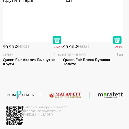
99.90 ₽
99.90 ₽
263.05 ₽
-62%
368.32 ₽
-73%
1 пара
1 шт
СЕРЬГИ
СЕРЬГИ МЕТАЛЛ
Queen Fair Азелия Выгнутые
Queen Fair Блеск Булавка
Круги
Золото
Наведите камеру и скачайте
бесплатное приложение
PARFUM — LEADER