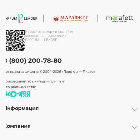
Наведите камеру и скачайте
бесплатное приложение
PARFUM — LEADER
8 (800) 200-78-80
Все права защищены
© 2004–2026 «Парфюм — Лидер»
Присоединяйтесь к нашим группам
в социальных сетях
Информация
Каталог
Подарочные сертификаты
Компания
Бренды
Возврат и обмен товара
О компании
Оплата и доставка
Партнерам