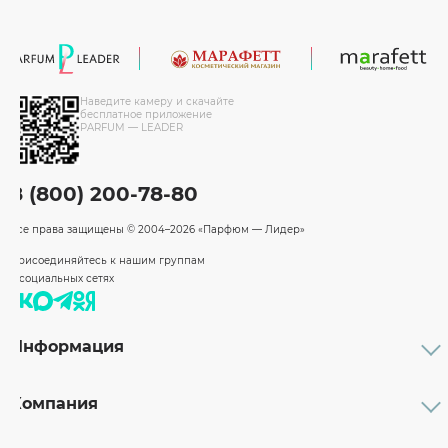
Наведите камеру и скачайте
бесплатное приложение
PARFUM — LEADER
8 (800) 200-78-80
Все права защищены
© 2004–2026 «Парфюм — Лидер»
Присоединяйтесь к нашим группам
в социальных сетях
Информация
Каталог
Подарочные сертификаты
Компания
Бренды
Возврат и обмен товара
О компании
Оплата и доставка
Партнерам