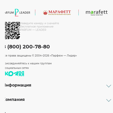
Наведите камеру и скачайте
бесплатное приложение
PARFUM — LEADER
8 (800) 200-78-80
Все права защищены
© 2004–2026 «Парфюм — Лидер»
Присоединяйтесь к нашим группам
в социальных сетях
Информация
Каталог
Подарочные сертификаты
Компания
Бренды
Возврат и обмен товара
О компании
Оплата и доставка
Партнерам