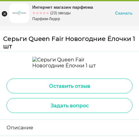
Интернет магазин парфюма
Омск
ул. Заозерная, 11, к. 1
Скачать
☆☆☆☆☆
★★★★★
(23) звезды
Парфюм-Лидер
Серьги Queen Fair Новогодние Ёлочки 1
шт
Оставить отзыв
Задать вопрос
Описание