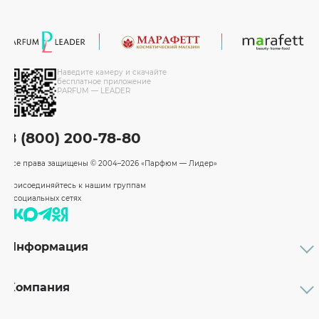
Наведите камеру и скачайте
бесплатное приложение
PARFUM — LEADER
8 (800) 200-78-80
Все права защищены
© 2004–2026 «Парфюм — Лидер»
Присоединяйтесь к нашим группам
в социальных сетях
Информация
Каталог
Подарочные сертификаты
Компания
Бренды
Возврат и обмен товара
О компании
Оплата и доставка
Партнерам