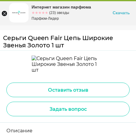
Интернет магазин парфюма
Омск
ул. Заозерная, 11, к. 1
Скачать
☆☆☆☆☆
★★★★★
(23) звезды
Парфюм-Лидер
Серьги Queen Fair Цепь Широкие
Звенья Золото 1 шт
Оставить отзыв
Задать вопрос
Описание