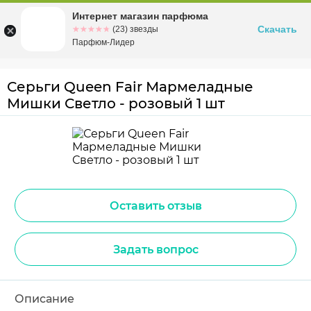
Интернет магазин парфюма
Омск
ул. Заозерная, 11, к. 1
Скачать
☆☆☆☆☆
★★★★★
(23) звезды
Парфюм-Лидер
Серьги Queen Fair Мармеладные
Мишки Светло - розовый 1 шт
Оставить отзыв
Задать вопрос
Описание