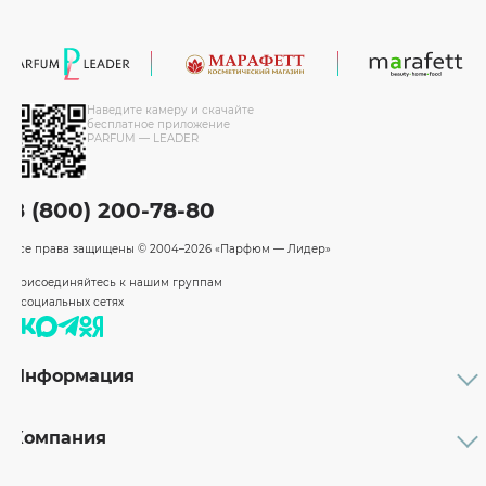
Наведите камеру и скачайте
бесплатное приложение
PARFUM — LEADER
8 (800) 200-78-80
Все права защищены
© 2004–2026 «Парфюм — Лидер»
Присоединяйтесь к нашим группам
в социальных сетях
Информация
Каталог
Подарочные сертификаты
Компания
Бренды
Возврат и обмен товара
О компании
Оплата и доставка
Партнерам