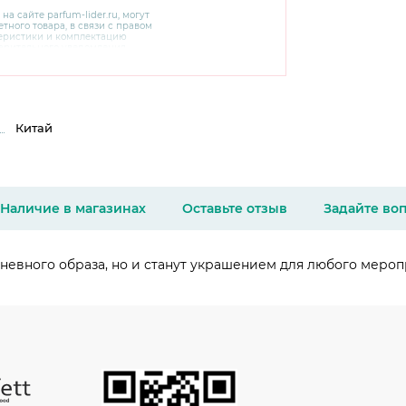
 на сайте
parfum-lider
.ru, могут
тного товара, в связи с правом
теристики и комплектацию
варительного уведомления.
чняйте характеристики,
сайте производителя, а также у
Китай
Наличие в магазинах
Оставьте отзыв
Задайте во
евного образа, но и станут украшением для любого мероприя