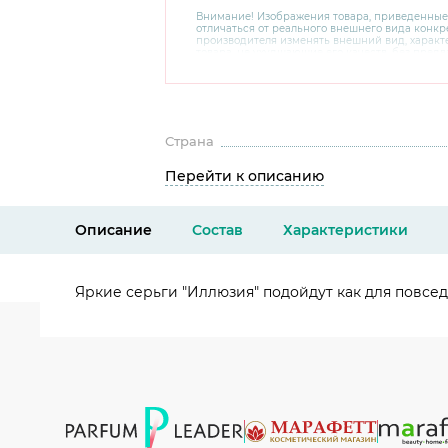
Внимание! Изображения товара, приведенные
отличаться от реального внешнего вида конкре
производителя изменять внешний вид, харак
товара, не ухудшающие его качеств, без пред
В случае любых сомнений перед покупкой уто
комплектацию и внешний вид на официальном 
консультантов по номеру 8 800 200 78 80.
Страна
Перейти к описанию
Описание
Состав
Характеристики
Яркие серьги "Иллюзия" подойдут как для повседн