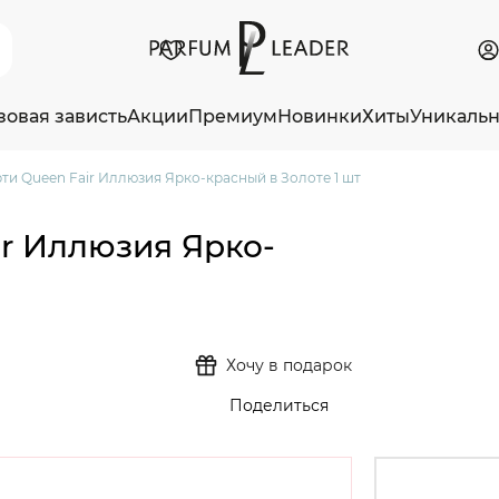
зовая зависть
Акции
Премиум
Новинки
Хиты
Уникаль
ти Queen Fair Иллюзия Ярко-красный в Золоте 1 шт
ir Иллюзия Ярко-
Хочу в подарок
Поделиться