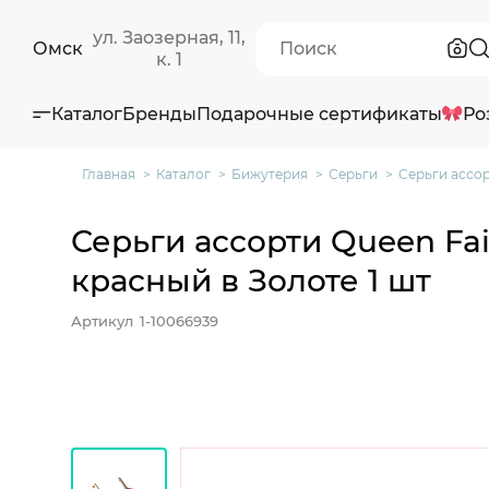
ул. Заозерная, 11,
Омск
к. 1
Каталог
Бренды
Подарочные сертификаты
Ро
Главная
Каталог
Бижутерия
Серьги
Серьги ассор
Серьги ассорти Queen Fa
красный в Золоте 1 шт
Артикул
1-10066939