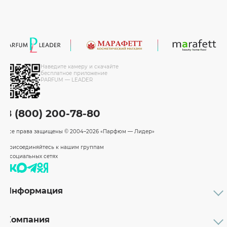
Наведите камеру и скачайте
бесплатное приложение
PARFUM — LEADER
8 (800) 200-78-80
Все права защищены
© 2004–2026 «Парфюм — Лидер»
Присоединяйтесь к нашим группам
в социальных сетях
Информация
Каталог
Подарочные сертификаты
Компания
Бренды