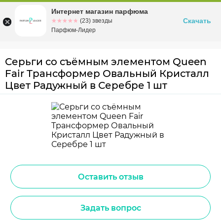
Интернет магазин парфюма
Омск
ул. Заозерная, 11, к. 1
Скачать
☆☆☆☆☆
★★★★★
(23) звезды
Парфюм-Лидер
Серьги со съёмным элементом Queen
Fair Трансформер Овальный Кристалл
Цвет Радужный в Серебре 1 шт
Оставить отзыв
Задать вопрос