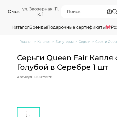
ул. Заозерная, 11,
Омск
к. 1
Каталог
Бренды
Подарочные сертификаты
Ро
Главная
Каталог
Бижутерия
Серьги
Серьги Queen
Серьги Queen Fair Капля
Голубой в Серебре 1 шт
Артикул
1-10079576