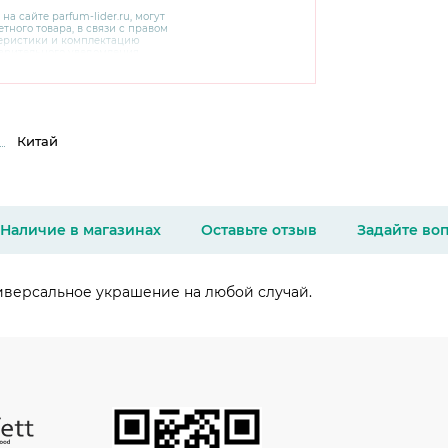
 на сайте
parfum-lider
.ru, могут
тного товара, в связи с правом
теристики и комплектацию
варительного уведомления.
чняйте характеристики,
сайте производителя, а также у
Китай
Наличие в магазинах
Оставьте отзыв
Задайте во
ниверсальное украшение на любой случай.