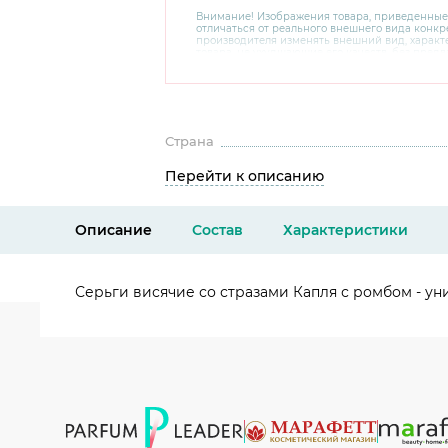
Внимание! Изображения товара, приведенные
отличаться от реального внешнего вида конкре
производителя изменять внешний вид, харак
товара, не ухудшающие его качеств, без пред
В случае любых сомнений перед покупкой уто
комплектацию и внешний вид на официальном 
консультантов по номеру 8 800 200 78 80.
Страна
Перейти к описанию
Описание
Состав
Характеристики
Серьги висячие со стразами Капля с ромбом - у