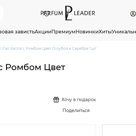
зовая зависть
Акции
Премиум
Новинки
Хиты
Уникаль
 Fair Капля с Ромбом Цвет Голубой в Серебре 1 шт
 с Ромбом Цвет
Хочу в подарок
Поделиться