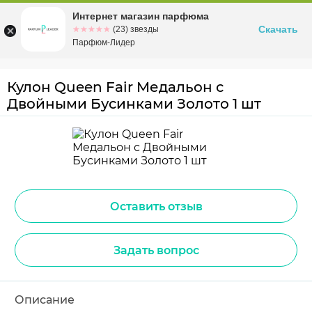
Интернет магазин парфюма
Омск
ул. Заозерная, 11, к. 1
Скачать
☆☆☆☆☆
★★★★★
(23) звезды
Парфюм-Лидер
Кулон Queen Fair Медальон с
Двойными Бусинками Золото 1 шт
Оставить отзыв
Задать вопрос
Описание