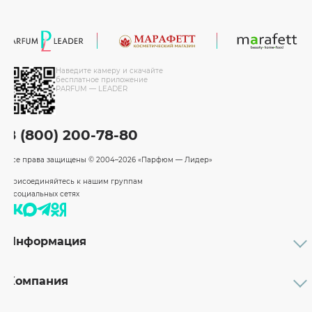
Наведите камеру и скачайте
бесплатное приложение
PARFUM — LEADER
8 (800) 200-78-80
Все права защищены
© 2004–2026 «Парфюм — Лидер»
Присоединяйтесь к нашим группам
в социальных сетях
Информация
Каталог
Подарочные сертификаты
Компания
Бренды
Возврат и обмен товара
О компании
Оплата и доставка
Партнерам