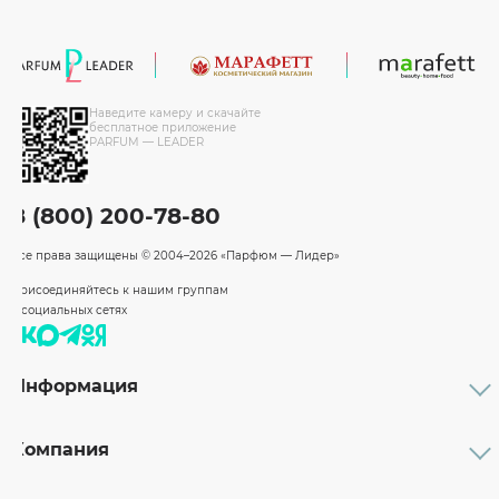
Наведите камеру и скачайте
бесплатное приложение
PARFUM — LEADER
8 (800) 200-78-80
Все права защищены
© 2004–2026 «Парфюм — Лидер»
Присоединяйтесь к нашим группам
в социальных сетях
Информация
Каталог
Подарочные сертификаты
Компания
Бренды
Возврат и обмен товара
О компании
Оплата и доставка
Партнерам