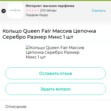
Интернет магазин парфюма
Омск
ул. Заозерная, 11, к. 1
Скачать
☆☆☆☆☆
★★★★★
(23) звезды
Парфюм-Лидер
Кольцо Queen Fair Массив Цепочка
Серебро Размер Микс 1 шт
Оставить отзыв
Задать вопрос
Описание