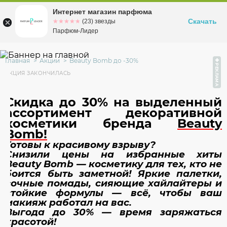
Интернет магазин парфюма
Омск
ул. Заозерная, 11, к. 1
Скачать
☆☆☆☆☆
★★★★★
(23) звезды
Парфюм-Лидер
Главная
Акции
Beauty Bomb до -30%
РЕКЛАМА
АКЦИЯ ЗАКОНЧИЛАСЬ
Скидка до 30% на выделенный
ассортимент декоративной
косметики бренда
Beauty
Bomb!
Готовы к красивому взрыву?
Снизили цены на избранные хиты
Beauty Bomb — косметику для тех, кто не
боится быть заметной! Яркие палетки,
сочные помады, сияющие хайлайтеры и
стойкие формулы — всё, чтобы ваш
макияж работал на вас.
Выгода до 30% — время заряжаться
красотой!