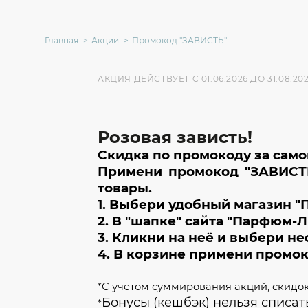
Главная
Акции
Промокод "ЗАВИСТЬ"
АКЦИЯ ДЕЙСТВУЕТ C 01.06.2026 ДО 31.08.20
Розовая зависть!
Скидка по промокоду за само
Примени промокод "ЗАВИСТЬ
товары.
1. Выбери удобный магазин 
2. В "шапке" сайта "Парфюм-Л
3. Кликни на неё и выбери н
4. В корзине примени промок
*С учетом суммирования акций, скидо
Бонусы (кешбэк) нельзя списат
*