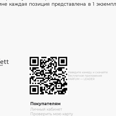
зине каждая позиция представлена в 1 экземп
Наведите камеру и скачайте
бесплатное приложение
PARFUM — LEADER
Покупателям
Личный кабинет
Проверить мою карту