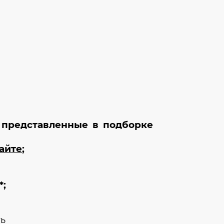
 представленные в подборке
айте
;
*;
ть