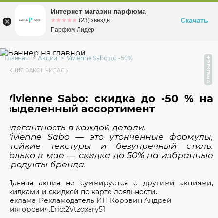
Интернет магазин парфюма
Омск
ул. Заозерная, 11, к. 1
Скачать
☆☆☆☆☆
★★★★★
(23) звезды
Парфюм-Лидер
Главная
Акции
Vivienne Sabo до -50%
РЕКЛАМА
АКЦИЯ ЗАКОНЧИЛАСЬ
Vivienne Sabo: скидка до -50 % на
выделенный ассортимент
Элегантность в каждой детали.
Vivienne Sabo — это утончённые формулы,
стойкие текстуры и безупречный стиль.
Только в мае — скидка до 50% на избранные
продукты бренда.
*Данная акция не суммируется с другими акциями,
скидками и скидкой по карте лояльности.
Реклама. Рекламодатель ИП Коровин Андрей
Викторович.Erid:2Vtzqxary51