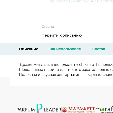
производителя изменять внешний вид, харак
товара, не ухудшающие его качеств, без пред
В случае любых сомнений перед покупкой уто
комплектацию и внешний вид на официальном 
консультантов по номеру 8 800 200 78 80.
Страна
Перейти к описанию
Описание
Как использовать
Состав
Драже миндаль в шоколаде тм chikalab. Ты полю
Шоколадные шарики для тех, кто захотел новых х
Полезная и вкусная альтернатива сахарным сладо