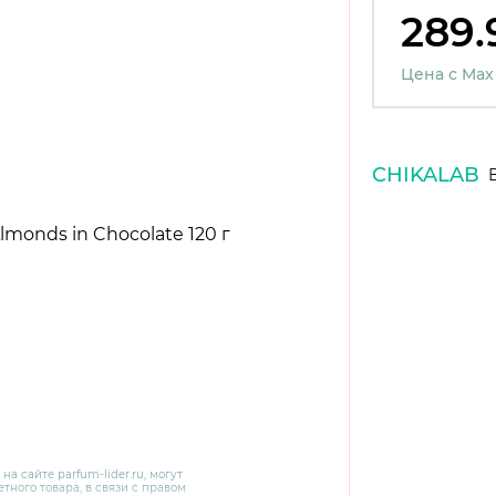
289.
Цена с Max
CHIKALAB
 на сайте
parfum-lider
.ru, могут
тного товара, в связи с правом