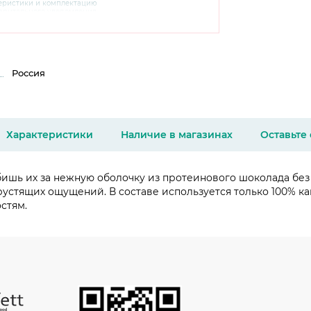
теристики и комплектацию
варительного уведомления.
чняйте характеристики,
сайте производителя, а также у
Россия
Характеристики
Наличие в магазинах
Оставьте
бишь их за нежную оболочку из протеинового шоколада без
рустящих ощущений. В составе используется только 100% как
стям.