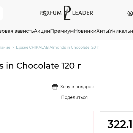
зовая зависть
Акции
Премиум
Новинки
Хиты
Уникаль
тание
Драже CHIKALAB Almonds in Chocolate 120 г
in Chocolate 120 г
Хочу в подарок
Поделиться
322.1