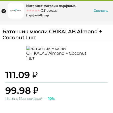
Интернет магазин парфюма
Омск
ул. Заозерная, 11, к. 1
Скачать
☆☆☆☆☆
★★★★★
(23) звезды
Парфюм-Лидер
Батончик мюсли CHIKALAB Almond +
Coconut 1 шт
111.09 ₽
99.98 ₽
Цена с Max скидкой —
10%