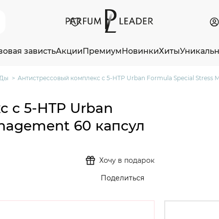
зовая зависть
Акции
Премиум
Новинки
Хиты
Уникаль
Ды
Антистрессовый комплекс с 5-HTP Urban Formula Special Stress
 с 5-HTP Urban
anagement 60 капсул
Хочу в подарок
Поделиться