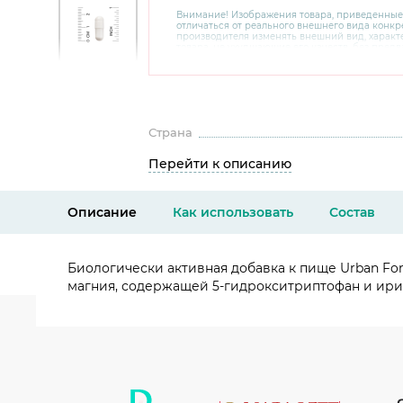
Внимание! Изображения товара, приведенные
отличаться от реального внешнего вида конкре
производителя изменять внешний вид, харак
товара, не ухудшающие его качеств, без пред
В случае любых сомнений перед покупкой уто
комплектацию и внешний вид на официальном 
консультантов по номеру 8 800 200 78 80.
Страна
Перейти к описанию
Описание
Как использовать
Состав
Биологически активная добавка к пище Urban Form
магния, содержащей 5-гидрокситриптофан и ири