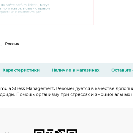
 на сайте
parfum-lider
.ru, могут
тного товара, в связи с правом
теристики и комплектацию
варительного уведомления.
чняйте характеристики,
сайте производителя, а также у
Россия
Характеристики
Наличие в магазинах
Оставьте
ula Stress Management. Рекомендуется в качестве дополните
доиды. Помощь организму при стрессах и эмоциональных н