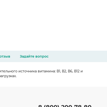
 отзыв
Задайте вопрос
льного источника витамина: В1, В2, В6, В12 и
агрузках.