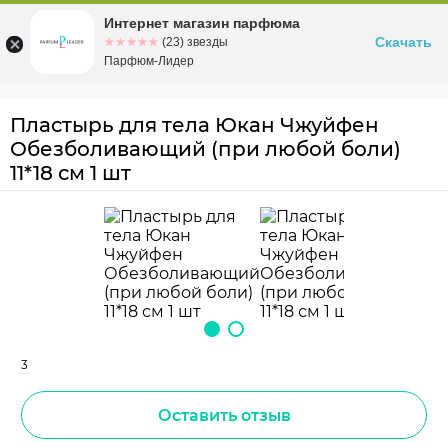
Интернет магазин парфюма
Омск
ул. Заозерная, 11, к. 1
Скачать
☆☆☆☆☆
★★★★★
(23) звезды
Парфюм-Лидер
Пластырь для тела Юкан Чжуйфен
Обезболивающий (при любой боли)
11*18 см 1 шт
3
Оставить отзыв