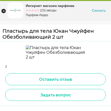
Интернет магазин парфюма
Омск
ул. Заозерная, 11, к. 1
Скачать
☆☆☆☆☆
★★★★★
(23) звезды
Парфюм-Лидер
Пластырь для тела Юкан Чжуйфен
Обезболивающий 2 шт
2
Оставить отзыв
Задать вопрос