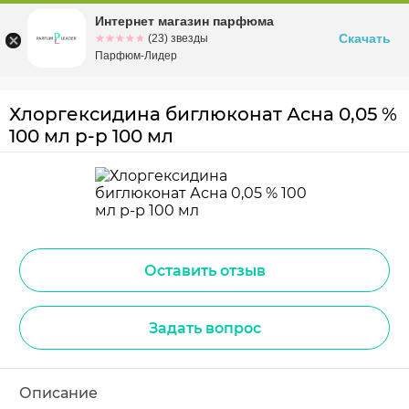
Интернет магазин парфюма
Омск
ул. Заозерная, 11, к. 1
Скачать
☆☆☆☆☆
★★★★★
(23) звезды
Парфюм-Лидер
Хлоргексидина биглюконат Асна 0,05 %
100 мл р-р 100 мл
Оставить отзыв
Задать вопрос
Описание