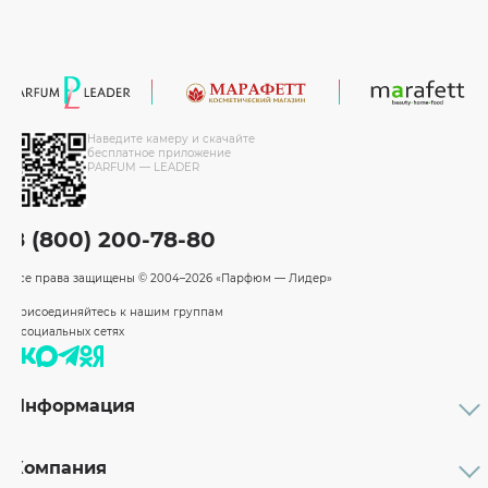
Наведите камеру и скачайте
бесплатное приложение
PARFUM — LEADER
8 (800) 200-78-80
Все права защищены
© 2004–2026 «Парфюм — Лидер»
Присоединяйтесь к нашим группам
в социальных сетях
Информация
Каталог
Подарочные сертификаты
Компания
Бренды
Возврат и обмен товара