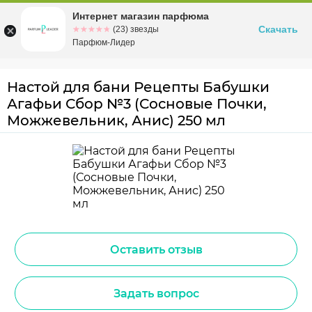
Интернет магазин парфюма
Омск
ул. Заозерная, 11, к. 1
Скачать
☆☆☆☆☆
★★★★★
(23) звезды
Парфюм-Лидер
Настой для бани Рецепты Бабушки
Агафьи Сбор №3 (Сосновые Почки,
Можжевельник, Анис) 250 мл
Оставить отзыв
Задать вопрос