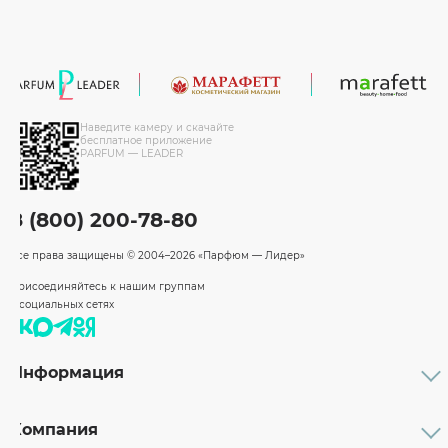
Наведите камеру и скачайте
бесплатное приложение
PARFUM — LEADER
8 (800) 200-78-80
Все права защищены
© 2004–2026 «Парфюм — Лидер»
Присоединяйтесь к нашим группам
в социальных сетях
Информация
Каталог
Подарочные сертификаты
Компания
Бренды
Возврат и обмен товара