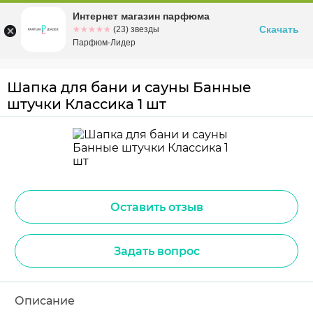
Интернет магазин парфюма
Омск
ул. Заозерная, 11, к. 1
Скачать
☆☆☆☆☆
★★★★★
(23) звезды
Парфюм-Лидер
Шапка для бани и сауны Банные
штучки Классика 1 шт
Оставить отзыв
Задать вопрос
Описание