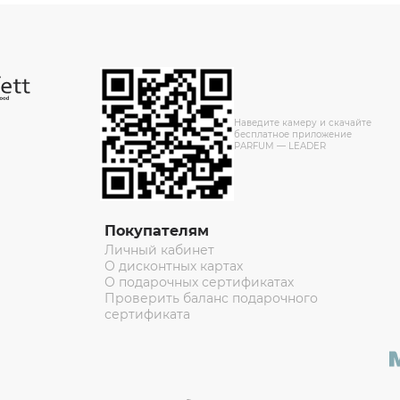
Наведите камеру и скачайте
бесплатное приложение
PARFUM — LEADER
Покупателям
Личный кабинет
О дисконтных картах
О подарочных сертификатах
Проверить баланс подарочного
сертификата