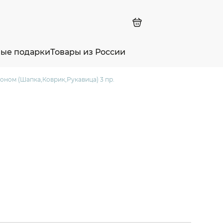
ные подарки
Товары из России
коном (Шапка,Коврик,Рукавица) 3 пр.