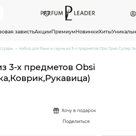
зовая зависть
Акции
Премиум
Новинки
Хиты
Уникаль
ссуары
Набор для бани и сауны из 3-х предметов Obsi Трио Супер Э
з 3-х предметов Obsi
а,Коврик,Рукавица)
Хочу в подарок
Поделиться