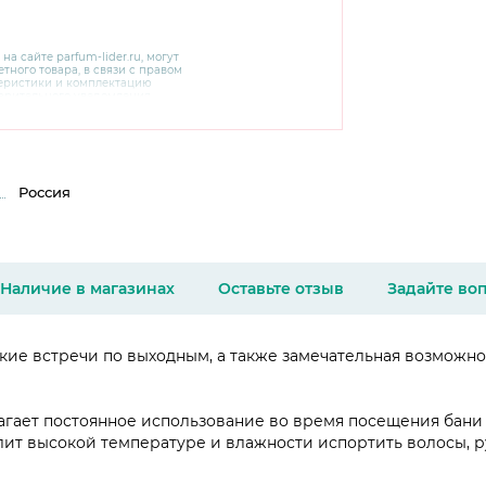
 на сайте
parfum-lider
.ru, могут
тного товара, в связи с правом
теристики и комплектацию
варительного уведомления.
чняйте характеристики,
сайте производителя, а также у
Россия
Наличие в магазинах
Оставьте отзыв
Задайте во
кие встречи по выходным, а также замечательная возможно
агает постоянное использование во время посещения бани и
лит высокой температуре и влажности испортить волосы, р