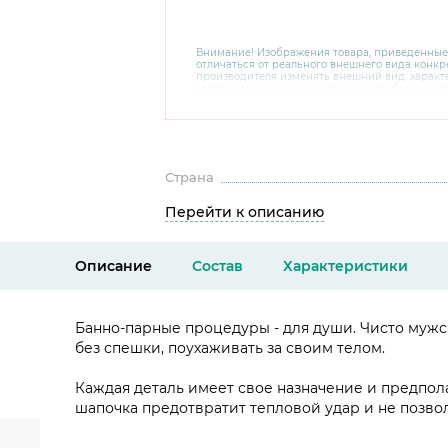
Внимание! Изображения товара, приведенные
отличаться от реального внешнего вида конкре
производителя изменять внешний вид, харак
товара, не ухудшающие его качеств, без пред
В случае любых сомнений перед покупкой уто
комплектацию и внешний вид на официальном 
консультантов по номеру 8 800 200 78 80.
Страна
Перейти к описанию
Описание
Состав
Характеристики
Банно-парные процедуры - для души. Чисто мужс
без спешки, поухаживать за своим телом.
Каждая деталь имеет свое назначение и предпол
шапочка предотвратит тепловой удар и не позво