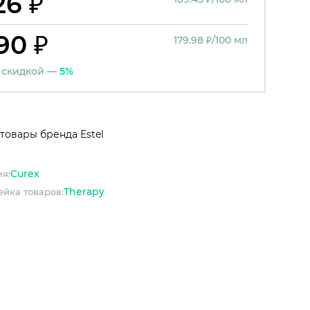
26 ₽
90 ₽
179.98 ₽/100 мл
 скидкой —
5%
товары бренда Estel
Curex
я:
Therapy
йка товаров: