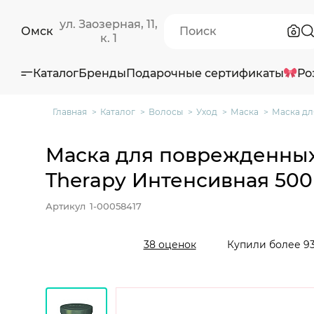
ул. Заозерная, 11,
Омск
к. 1
Каталог
Бренды
Подарочные сертификаты
Ро
Главная
Каталог
Волосы
Уход
Маска
Маска дл
Маска для поврежденных 
Therapy Интенсивная 500
Артикул
1-00058417
Купили более 93
38 оценок