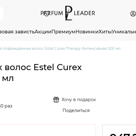
зовая зависть
Акции
Премиум
Новинки
Хиты
Уникаль
я поврежденных волос Estel Curex Therapy Интенсивная 500 мл
волос Estel Curex
 мл
Хочу в подарок
0 раз
Поделиться