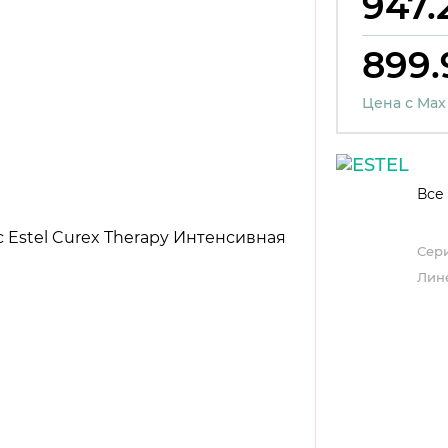
947.
899.
Цена с Max
Все 
Сери
Лине