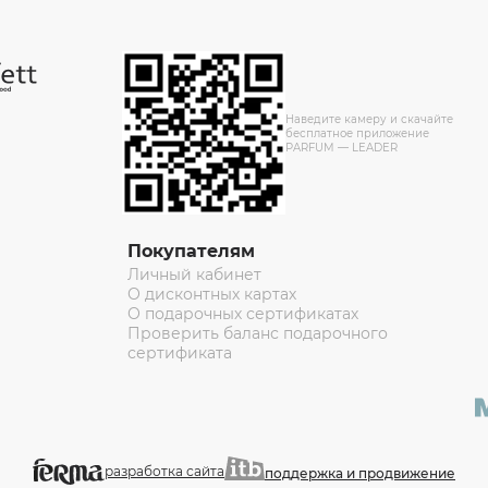
Наведите камеру и скачайте
бесплатное приложение
PARFUM — LEADER
Покупателям
Личный кабинет
О дисконтных картах
О подарочных сертификатах
Проверить баланс подарочного
сертификата
разработка сайта
поддержка и продвижение