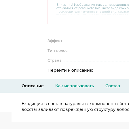
Внимание! Изображения товара, приведенные
отличаться от реального внешнего вида конкре
производителя изменять внешний вид, харак
товара, не ухудшающие его качеств, без пред
В случае любых сомнений перед покупкой уто
комплектацию и внешний вид на официальном 
консультантов по номеру 8 800 200 78 80.
Эффект
Тип волос
Страна
Перейти к описанию
Описание
Как использовать
Состав
Входящие в состав натуральные компоненты бета
восстанавливают повреждённую структуру волос