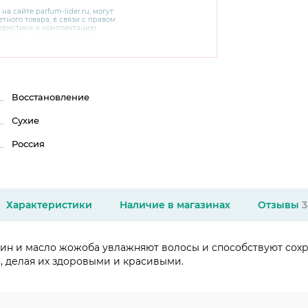
 на сайте
parfum-lider
.ru, могут
тного товара, в связи с правом
теристики и комплектацию
варительного уведомления.
чняйте характеристики,
сайте производителя, а также у
Восстановление
Сухие
Россия
Характеристики
Наличие в магазинах
Отзывы
3
ин и масло жожоба увлажняют волосы и способствуют сохр
, делая их здоровыми и красивыми.