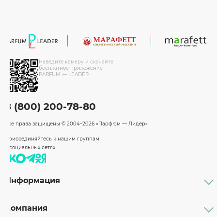
Наведите камеру и скачайте
бесплатное приложение
PARFUM — LEADER
8 (800) 200-78-80
Все права защищены
© 2004–2026 «Парфюм — Лидер»
Присоединяйтесь к нашим группам
в социальных сетях
Информация
Каталог
Подарочные сертификаты
Компания
Бренды
Возврат и обмен товара