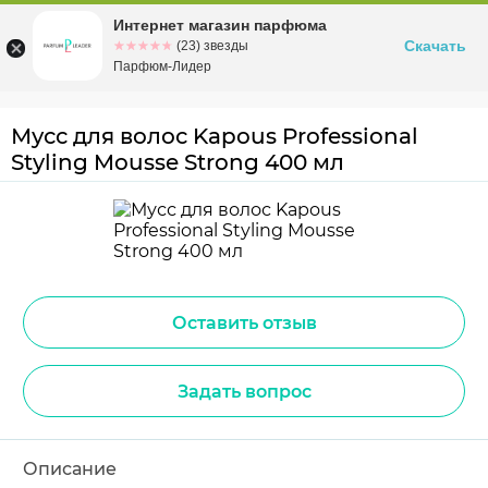
Интернет магазин парфюма
Омск
ул. Заозерная, 11, к. 1
Скачать
☆☆☆☆☆
★★★★★
(23) звезды
Парфюм-Лидер
Мусс для волос Kapous Professional
Styling Mousse Strong 400 мл
Оставить отзыв
Задать вопрос
Описание