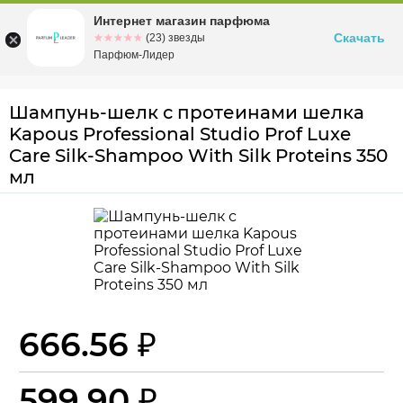
Интернет магазин парфюма
Омск
ул. Заозерная, 11, к. 1
Скачать
☆☆☆☆☆
★★★★★
(23) звезды
Парфюм-Лидер
Шампунь-шелк с протеинами шелка
Kapous Professional Studio Prof Luxe
Care Silk-Shampoo With Silk Proteins 350
мл
666.56 ₽
599.90 ₽