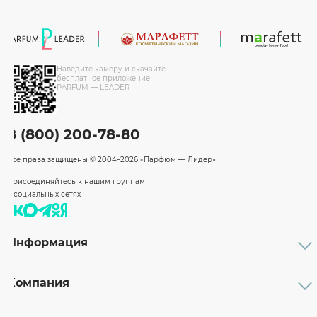
Наведите камеру и скачайте
бесплатное приложение
PARFUM — LEADER
8 (800) 200-78-80
Все права защищены
© 2004–2026 «Парфюм — Лидер»
Присоединяйтесь к нашим группам
в социальных сетях
Информация
Каталог
Подарочные сертификаты
Компания
Бренды
Возврат и обмен товара
О компании
Оплата и доставка
Партнерам