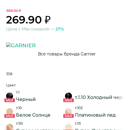
368.32 ₽
269.90 ₽
Цена с Max скидкой —
27%
Все товары бренда Garnier
358
Цвет
т.1
т.1.10 Холодный черны
Черный
SALE
SALE
т.10
т.102
Белое Солнце
Платиновый лед
SALE
SALE
т.110
т.111