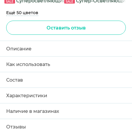
Суперосветляющий Натуральный Блонд
Супер-Осветляющий 
SALE
SALE
Ещё 50 цветов
Оставить отзыв
Описание
Как использовать
Состав
Характеристики
Наличие в магазинах
Отзывы