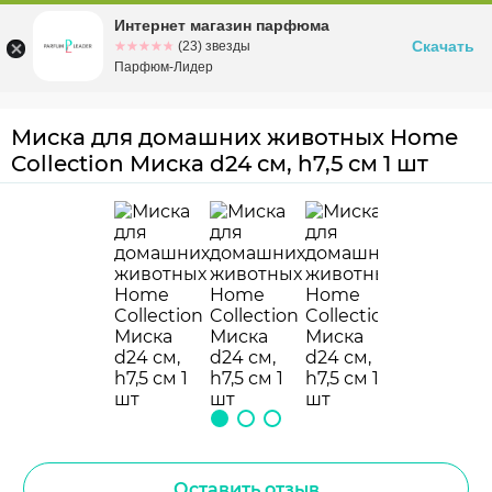
Интернет магазин парфюма
Омск
ул. Заозерная, 11, к. 1
Скачать
☆☆☆☆☆
★★★★★
(23) звезды
Парфюм-Лидер
Миска для домашних животных Home
Collection Миска d24 см, h7,5 см 1 шт
Оставить отзыв