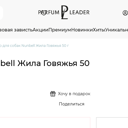
зовая зависть
Акции
Премиум
Новинки
Хиты
Уникаль
 для собак Nunbell Жила Говяжья 50 г
bell Жила Говяжья 50
Хочу в подарок
Поделиться