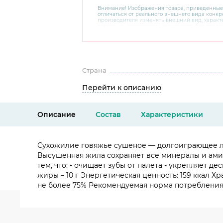
Внимание! Изображения товара, приведенные
отличаться от реального внешнего вида конкре
производителя изменять внешний вид, харак
товара, не ухудшающие его качеств, без пред
В случае любых сомнений перед покупкой уто
комплектацию и внешний вид на официальном 
консультантов по номеру 8 800 200 78 80.
Страна
Перейти к описанию
Описание
Состав
Характеристики
Сухожилие говяжье сушеное — долгоиграющее лак
Высушенная жила сохраняет все минералы и амин
тем, что: - очищает зубы от налета - укрепляет д
жиры – 10 г Энергетическая ценность: 159 ккал Х
не более 75% Рекомендуемая норма потребления н