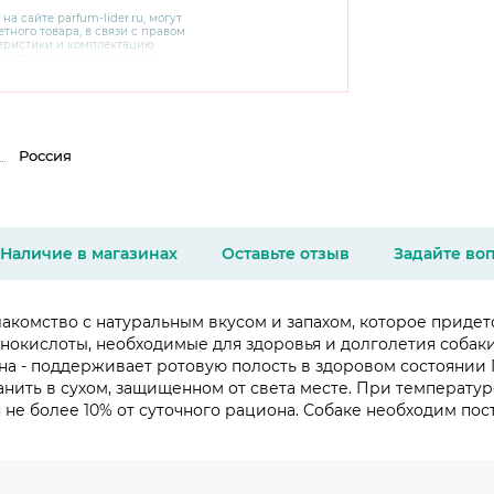
 на сайте
parfum-lider
.ru, могут
тного товара, в связи с правом
теристики и комплектацию
варительного уведомления.
чняйте характеристики,
сайте производителя, а также у
Россия
Наличие в магазинах
Оставьте отзыв
Задайте во
омство с натуральным вкусом и запахом, которое придетс
окислоты, необходимые для здоровья и долголетия собаки
есна - поддерживает ротовую полость в здоровом состоянии П
ранить в сухом, защищенном от света месте. При температур
е более 10% от суточного рациона. Собаке необходим пост