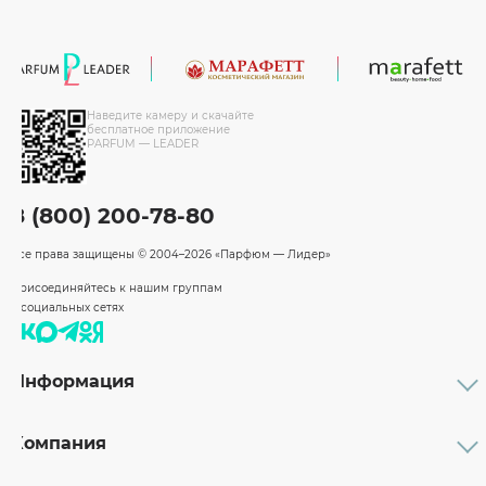
Наведите камеру и скачайте
бесплатное приложение
PARFUM — LEADER
8 (800) 200-78-80
Все права защищены
© 2004–2026 «Парфюм — Лидер»
Присоединяйтесь к нашим группам
в социальных сетях
Информация
Каталог
Подарочные сертификаты
Компания
Бренды
Возврат и обмен товара
О компании
Оплата и доставка
Партнерам