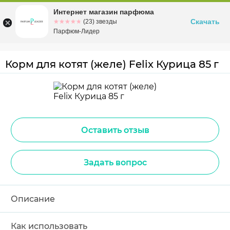
Интернет магазин парфюма
Омск
ул. Заозерная, 11, к. 1
Скачать
☆☆☆☆☆
★★★★★
(23) звезды
Парфюм-Лидер
Корм для котят (желе) Felix Курица 85 г
Оставить отзыв
Задать вопрос
Описание
Как использовать