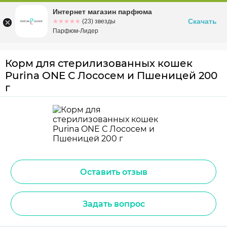
Интернет магазин парфюма
Омск
ул. Заозерная, 11, к. 1
Скачать
☆☆☆☆☆
★★★★★
(23) звезды
Парфюм-Лидер
Корм для стерилизованных кошек
Purina ONE С Лососем и Пшеницей 200
г
Оставить отзыв
Задать вопрос