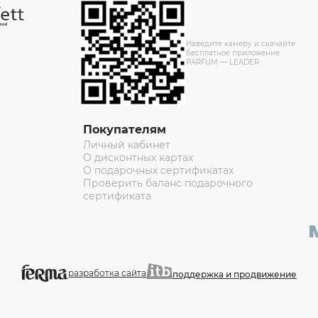
Наведите камеру и скачайте
бесплатное приложение
PARFUM — LEADER
Покупателям
Личный кабинет
О дисконтных картах
О подарочных сертификатах
Проверить баланс подарочного
сертификата
разработка сайта
поддержка и продвижение