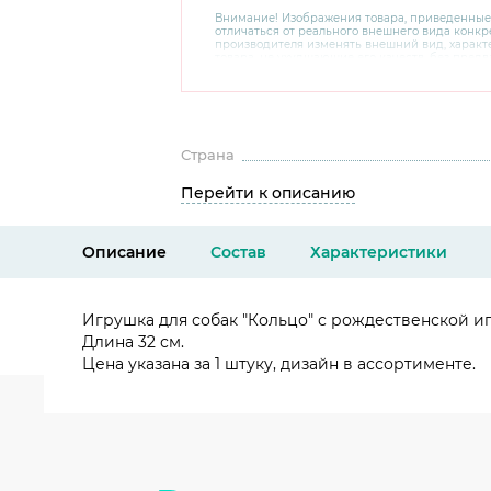
Внимание! Изображения товара, приведенные
отличаться от реального внешнего вида конкре
производителя изменять внешний вид, харак
товара, не ухудшающие его качеств, без пред
В случае любых сомнений перед покупкой уто
комплектацию и внешний вид на официальном 
консультантов по номеру 8 800 200 78 80.
Страна
Перейти к описанию
Описание
Состав
Характеристики
Игрушка для собак "Кольцо" с рождественской 
Длина 32 см.
Цена указана за 1 штуку, дизайн в ассортименте.