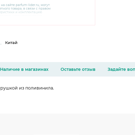
 на сайте
parfum-lider
.ru, могут
тного товара, в связи с правом
теристики и комплектацию
варительного уведомления.
чняйте характеристики,
сайте производителя, а также у
Китай
Наличие в магазинах
Оставьте отзыв
Задайте во
игрушкой из поливинила.