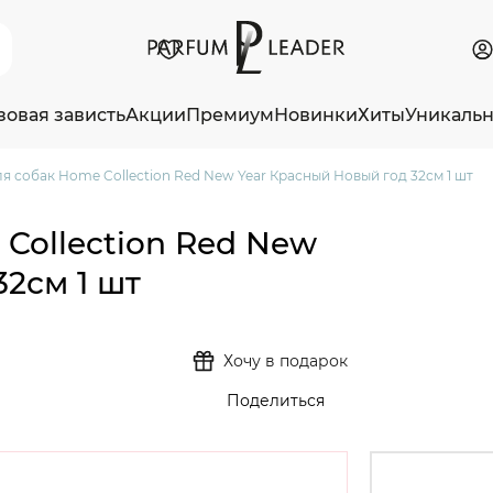
зовая зависть
Акции
Премиум
Новинки
Хиты
Уникаль
я собак Home Collection Red New Year Красный Новый год 32см 1 шт
Collection Red New
2см 1 шт
Хочу в подарок
Поделиться