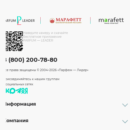
Наведите камеру и скачайте
бесплатное приложение
PARFUM — LEADER
8 (800) 200-78-80
Все права защищены
© 2004–2026 «Парфюм — Лидер»
Присоединяйтесь к нашим группам
в социальных сетях
Информация
Каталог
Подарочные сертификаты
Компания
Бренды
Возврат и обмен товара
О компании