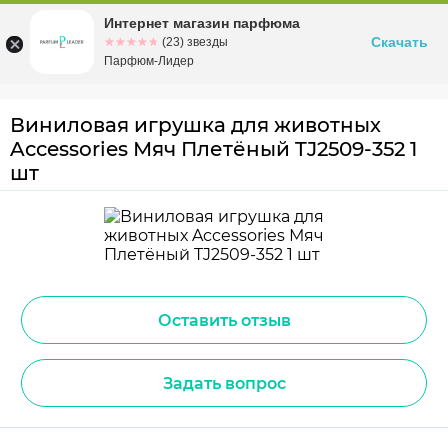
Интернет магазин парфюма
Омск
ул. Заозерная, 11, к. 1
Скачать
☆☆☆☆☆
★★★★★
(23) звезды
Парфюм-Лидер
Виниловая игрушка для животных
Accessories Мяч Плетёный TJ2509-352 1
шт
Оставить отзыв
Задать вопрос