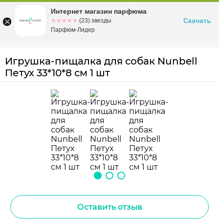
Интернет магазин парфюма
Омск
ул. Заозерная, 11, к. 1
Скачать
☆☆☆☆☆
★★★★★
(23) звезды
Парфюм-Лидер
Игрушка-пищалка для собак Nunbell
Петух 33*10*8 см 1 шт
Оставить отзыв