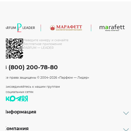
Наведите камеру и скачайте
бесплатное приложение
PARFUM — LEADER
8 (800) 200-78-80
Все права защищены
© 2004–2026 «Парфюм — Лидер»
Присоединяйтесь к нашим группам
в социальных сетях
Информация
Каталог
Подарочные сертификаты
Компания
Бренды