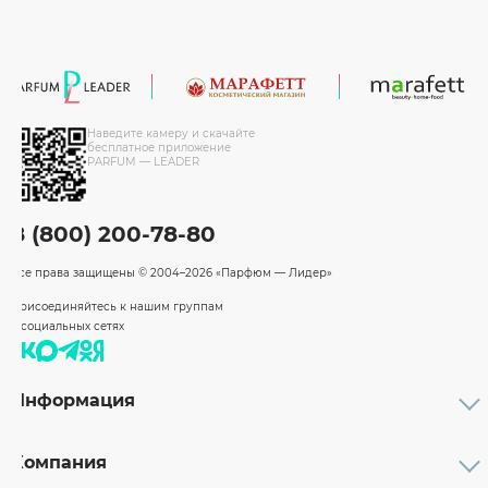
Наведите камеру и скачайте
бесплатное приложение
PARFUM — LEADER
8 (800) 200-78-80
Все права защищены
© 2004–2026 «Парфюм — Лидер»
Присоединяйтесь к нашим группам
в социальных сетях
Информация
Каталог
Подарочные сертификаты
Компания
Бренды
Возврат и обмен товара
О компании