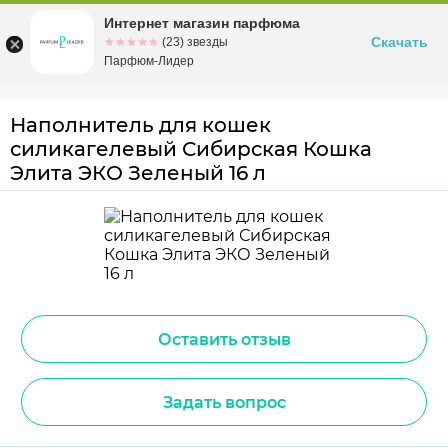
Интернет магазин парфюма
Омск
ул. Заозерная, 11, к. 1
Скачать
☆☆☆☆☆
★★★★★
(23) звезды
Парфюм-Лидер
Наполнитель для кошек
силикагелевый Сибирская Кошка
Элита ЭКО Зеленый 16 л
Оставить отзыв
Задать вопрос