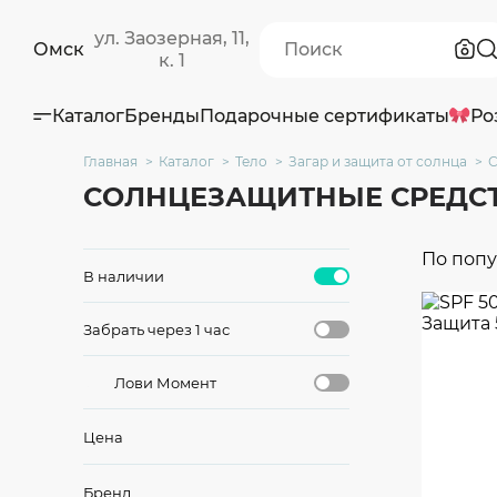
ул. Заозерная, 11,
Омск
к. 1
Каталог
Бренды
Подарочные сертификаты
Ро
Главная
Каталог
Тело
Загар и защита от солнца
С
СОЛНЦЕЗАЩИТНЫЕ СРЕДС
По поп
В наличии
Забрать через 1 час
Лови Момент
Цена
Бренд