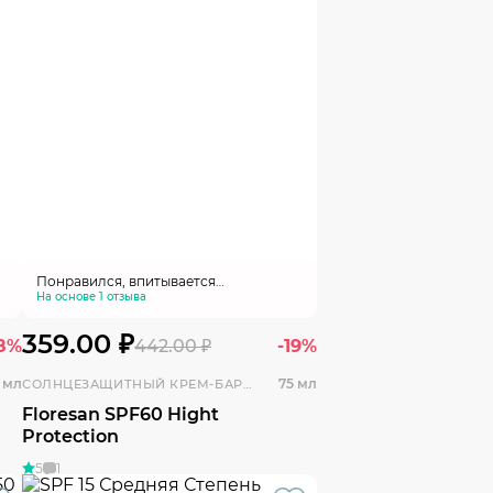
Понравился, впитывается
моментально, не оставляя липкости,
На основе 1 отзыва
защищает от солнца
359.00 ₽
18%
442.00 ₽
-19%
 мл
75 мл
СОЛНЦЕЗАЩИТНЫЙ КРЕМ-БАРЬЕР
Floresan SPF60 Hight
Protection
5
1