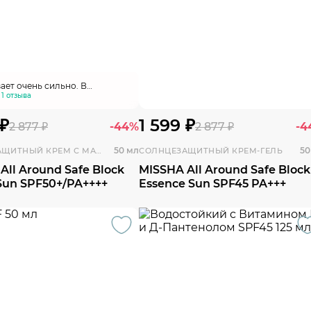
ает очень сильно. В
м неплохо .
 1 отзыва
 ₽
1 599 ₽
2 877 ₽
-44%
2 877 ₽
-4
50 мл
50
СОЛНЦЕЗАЩИТНЫЙ КРЕМ С МАТИРУЮЩИМ ЭФФЕКТОМ
СОЛНЦЕЗАЩИТНЫЙ КРЕМ-ГЕЛЬ
All Around Safe Block
MISSHA All Around Safe Block
Sun SPF50+/PA++++
Essence Sun SPF45 PA+++