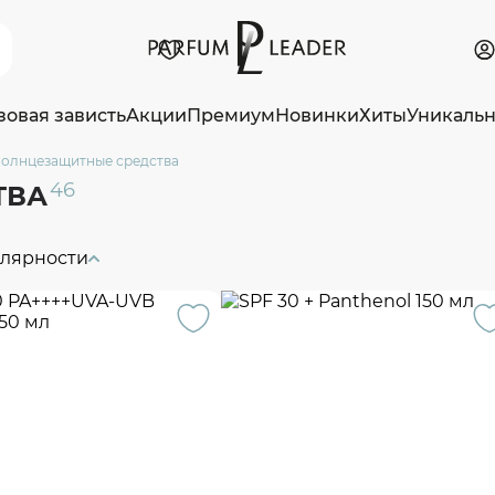
зовая зависть
Акции
Премиум
Новинки
Хиты
Уникаль
олнцезащитные средства
46
ТВА
улярности