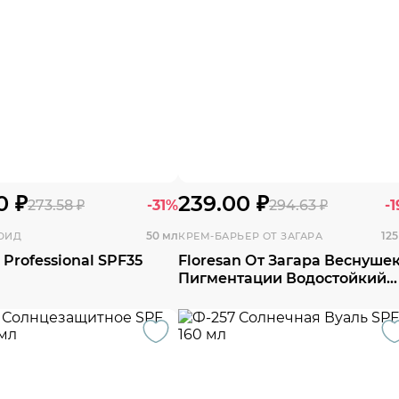
0 ₽
239.00 ₽
273.58 ₽
-31%
294.63 ₽
-
50 мл
125
ЮИД
КРЕМ-БАРЬЕР ОТ ЗАГАРА
Professional SPF35
Floresan От Загара Веснушек
Пигментации Водостойкий
SPF30