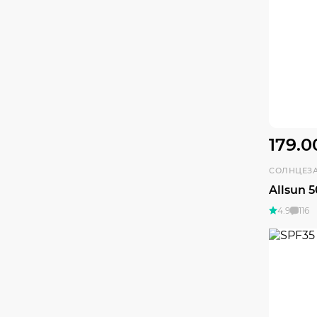
179.0
Allsun 
4.9
116