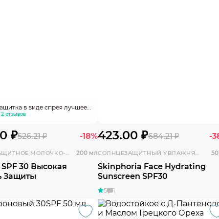
ащитка в виде спрея лучшее
, также прекрасная защита
 2 отзывов
 семьи.
0 ₽
423.00 ₽
526.21 ₽
-18%
684.21 ₽
-3
200 мл
50
СОЛНЦЕЗАЩИТНОЕ МОЛОЧКО-СПРЕЙ
СОЛНЦЕЗАЩИТНЫЙ УВЛАЖНЯЮЩИЙ КРЕМ ДЛЯ ЛИЦА
 SPF 30 Высокая
Skinphoria Face Hydrating
ь Защиты
Sunscreen SPF30
5
1