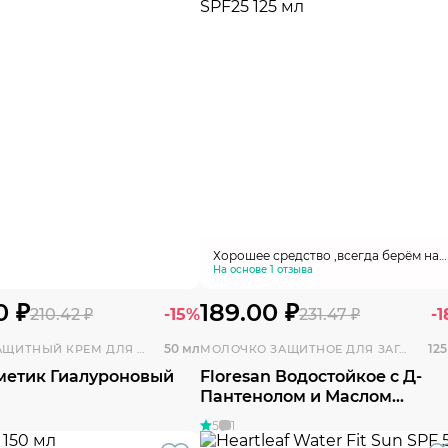
Хорошее средство ,всегда берём на
отдых !!!
На основе 1 отзыва
0 ₽
189.00 ₽
210.42 ₽
-15%
231.47 ₽
-
50 мл
125
СОЛНЦЕЗАЩИТНЫЙ КРЕМ ДЛЯ ЛИЦА И ТЕЛА
МОЛОЧКО ЗАЩИТНОЕ ДЛЯ ЗАГАРА
сметик Гиалуроновый
Floresan Водостойкое с Д-
Пантенолом и Маслом
Грецкого Ореха SPF25
5
1