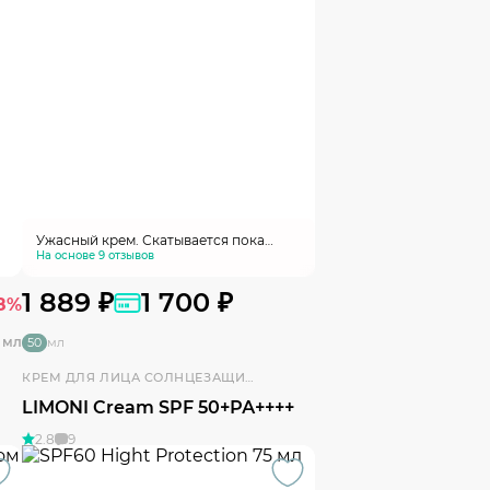
Ужасный крем. Скатывается пока
пытаешься нанести его, пользоваться
На основе 9 отзывов
невозможно даже при большом
желании
1 889 ₽
1 700 ₽
8%
 мл
50
мл
КРЕМ ДЛЯ ЛИЦА СОЛНЦЕЗАЩИТНЫЙ
LIMONI Cream SPF 50+РА++++
2.8
9