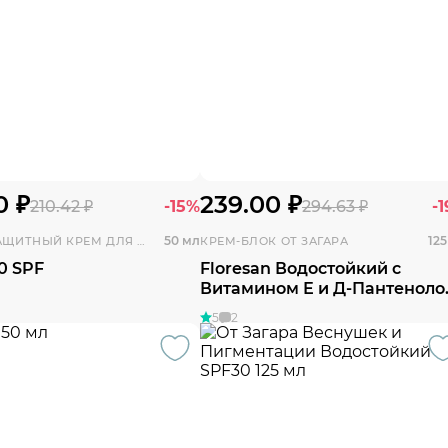
0 ₽
239.00 ₽
210.42 ₽
-15%
294.63 ₽
-
50 мл
125
СОЛНЦЕЗАЩИТНЫЙ КРЕМ ДЛЯ ЛИЦА
КРЕМ-БЛОК ОТ ЗАГАРА
50 SPF
Floresan Водостойкий c
Витамином Е и Д-Пантенол
SPF45
5
2